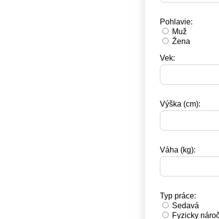
Pohlavie:
Muž
Žena
Vek:
Výška (cm):
Váha (kg):
Typ práce:
Sedavá
Fyzicky náro