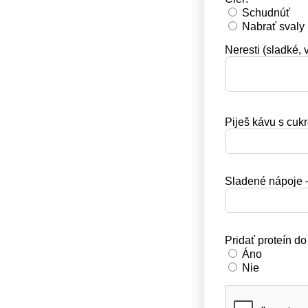
Schudnúť
Nabrať svaly
Neresti (sladké, v
Piješ kávu s cuk
Sladené nápoje –
Pridať proteín do
Áno
Nie