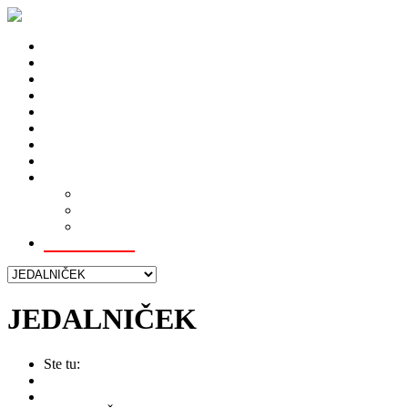
0902 666 151
DOMOV
MJ PARKOUR
ROZVRH
NOVINKY
TRÉNING
AKTÍVNA DOVOLENKA
TRÉNERI
GALÉRIA
KONTAKT
Otváracie Hodiny
Napíšte nám
Cenník
JEDALNIČEK
JEDALNIČEK
Ste tu:
hardgym.sk