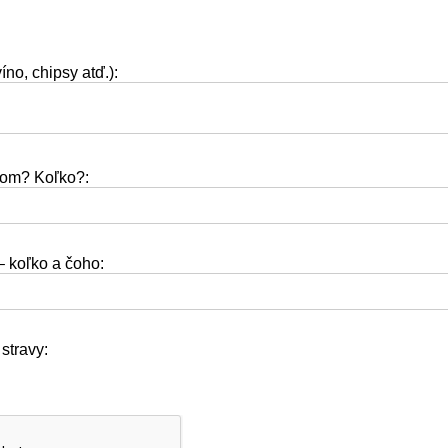
íno, chipsy atď.):
rom? Koľko?:
 koľko a čoho:
 stravy: